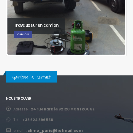
Travaux sur un camion
CAMION
Gardons le contact
NOUS TROUVER
Adresse ::
24 rue Barbès 92120 MONTROUGE
Tel : :
+33 624 396 558
email : :
climo_paris@hotmail.com