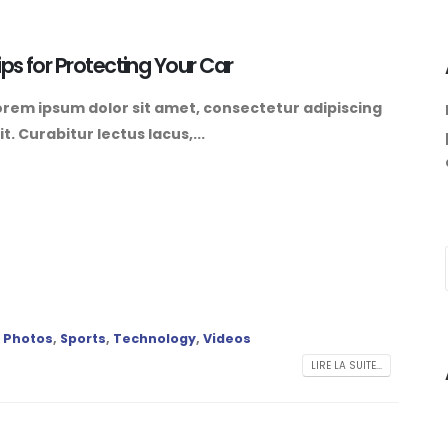
ips for Protecting Your Car
orem ipsum dolor sit amet, consectetur adipiscing
it. Curabitur lectus lacus,...
,
Photos
,
Sports
,
Technology
,
Videos
LIRE LA SUITE...