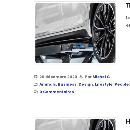
T
L
el
29 décembre 2020
Par
Michel G
Animals
,
Business
,
Design
,
Lifestyle
,
People
0 Commentaires
H