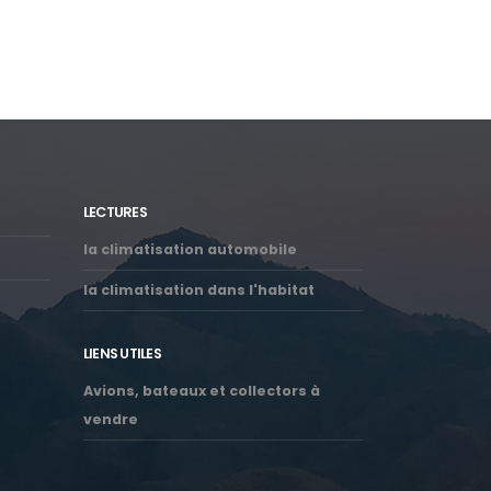
LECTURES
la climatisation automobile
la climatisation dans l'habitat
LIENS UTILES
Avions, bateaux et collectors à
vendre