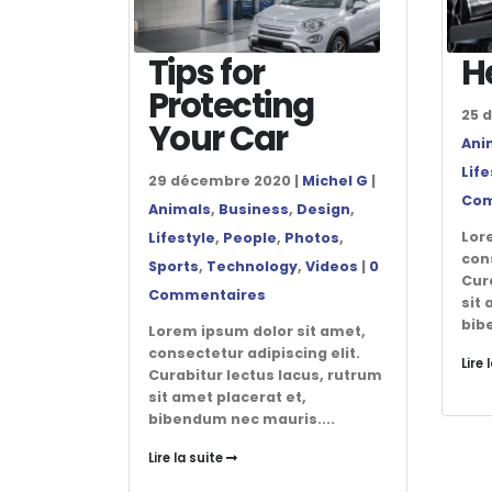
Tips for
H
Protecting
25 
Your Car
Ani
Life
29 décembre 2020 |
Michel G
|
Com
Animals
,
Business
,
Design
,
Lor
Lifestyle
,
People
,
Photos
,
cons
Sports
,
Technology
,
Videos
|
0
Cur
Commentaires
sit 
bib
Lorem ipsum dolor sit amet,
consectetur adipiscing elit.
Lire 
Curabitur lectus lacus, rutrum
sit amet placerat et,
bibendum nec mauris....
Lire la suite