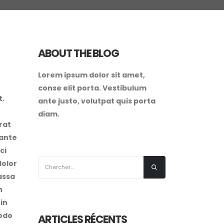
ABOUT THE BLOG
Lorem ipsum dolor sit amet,
conse elit porta. Vestibulum
t.
ante justo, volutpat quis porta
diam.
rat
 ante
ci
dolor
massa
n
in
modo
ARTICLES RÉCENTS