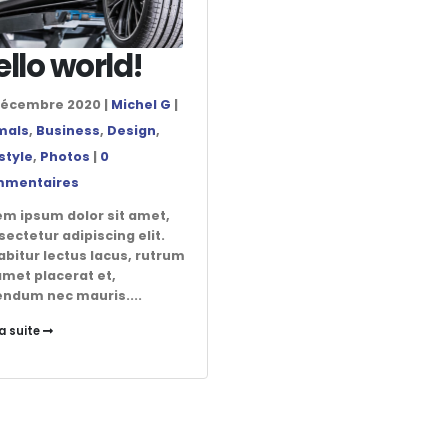
ello world!
décembre 2020 |
Michel G
|
mals
,
Business
,
Design
,
style
,
Photos
|
0
mentaires
em ipsum dolor sit amet,
ectetur adipiscing elit.
abitur lectus lacus, rutrum
amet placerat et,
endum nec mauris....
la suite