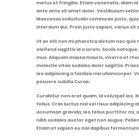
metus et fringilla. Etiam venenatis, diam id 
ante ante sit amet dolor. Vestibulum vehicu
Maecenas sollicitudin commodo justo, quis 
interdum dui. Proin justo sapien, varius sit
Ut ac elit non mi pharetra dictum nec quis n
eleifend sagittis id a lorem. Sociis natoqu
mus. Aliquam massa mauris, viverra et rho
molestie vitae sodales dolor sagittis. Pra
leo adipiscing a facilisis nisl ullamcorper. 
posuere cubilia Curae;
Curabitur non erat quam, id volutpat leo. 
tellus. Cras luctus nisl vel risus adipiscing
accumsan gravida, leo tellus porttitor mi, a
nibh sodales auctor eget non augue. Pellen
Etiam et sapien eu nisl dapibus fermentum 