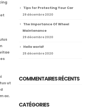
scing
Tips for Protecting Your Car
29 décembre 2020
get
The Importance Of Wheel
Maintenance
29 décembre 2020
ulus
am
Hello world!
vitae
25 décembre 2020
ces
i
COMMENTAIRES RÉCENTS
ctus ut
ed
um ac.
CATÉGORIES