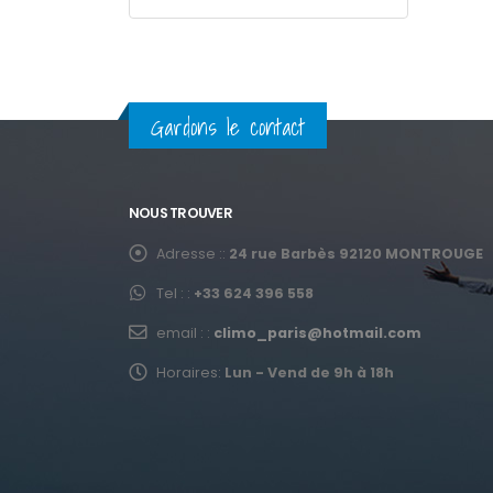
Gardons le contact
NOUS TROUVER
Adresse ::
24 rue Barbès 92120 MONTROUGE
Tel : :
+33 624 396 558
email : :
climo_paris@hotmail.com
Horaires:
Lun - Vend de 9h à 18h