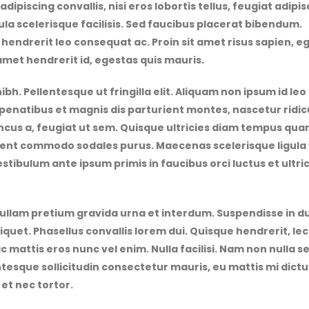
adipiscing convallis, nisi eros lobortis tellus, feugiat adipi
la scelerisque facilisis. Sed faucibus placerat bibendum.
hendrerit leo consequat ac. Proin sit amet risus sapien, e
 amet hendrerit id, egestas quis mauris.
ibh. Pellentesque ut fringilla elit. Aliquam non ipsum id leo
e penatibus et magnis dis parturient montes, nascetur ridic
ncus a, feugiat ut sem. Quisque ultricies diam tempus qu
esent commodo sodales purus. Maecenas scelerisque ligula 
Vestibulum ante ipsum primis in faucibus orci luctus et ultri
Nullam pretium gravida urna et interdum. Suspendisse in du
 aliquet. Phasellus convallis lorem dui. Quisque hendrerit, le
c mattis eros nunc vel enim. Nulla facilisi. Nam non nulla s
tesque sollicitudin consectetur mauris, eu mattis mi dict
et nec tortor.