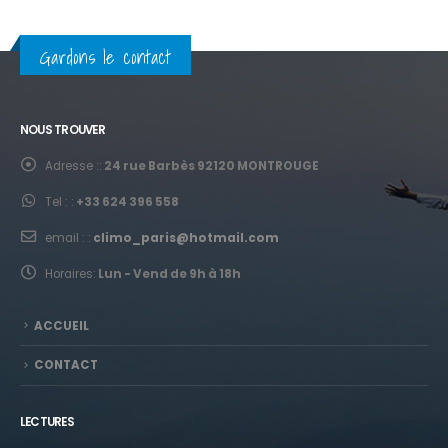
Gardons le contact
NOUS TROUVER
Adresse ::
24 rue Barbès 92120 MONTROUGE
Tel : :
+33 624 396 558
email : :
climo_paris@hotmail.com
Horaires:
Lun - Vend de 9h à 18h
ACCUEIL
CONTACT
LECTURES